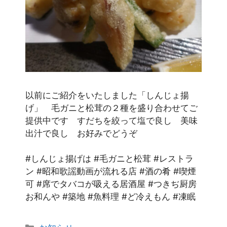
以前にご紹介をいたしました「しんじょ揚
げ」 毛ガニと松茸の２種を盛り合わせてご
提供中です すだちを絞って塩で良し 美味
出汁で良し お好みでどうぞ
#しんじょ揚げは #毛ガニと松茸 #レストラ
ン #昭和歌謡動画が流れる店 #酒の肴 #喫煙
可 #席でタバコが吸える居酒屋 #つきぢ厨房
お和んや #築地 #魚料理 #ど冷えもん #凍眠