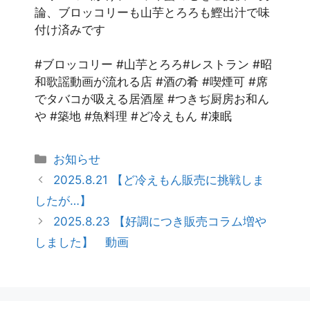
論、ブロッコリーも山芋とろろも鰹出汁で味
付け済みです
#ブロッコリー #山芋とろろ#レストラン #昭
和歌謡動画が流れる店 #酒の肴 #喫煙可 #席
でタバコが吸える居酒屋 #つきぢ厨房お和ん
や #築地 #魚料理 #ど冷えもん #凍眠
お知らせ
2025.8.21 【ど冷えもん販売に挑戦しま
したが…】
2025.8.23 【好調につき販売コラム増や
しました】 動画