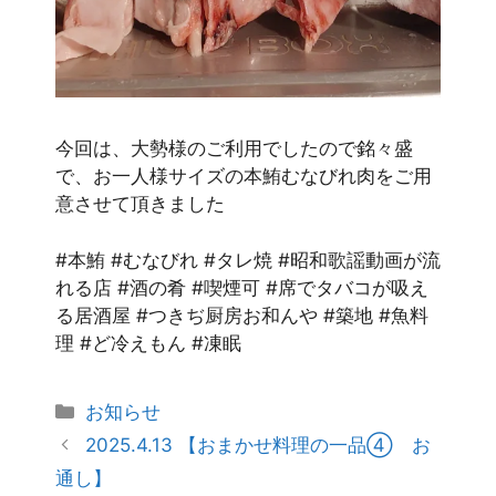
今回は、大勢様のご利用でしたので銘々盛
で、お一人様サイズの本鮪むなびれ肉をご用
意させて頂きました
#本鮪 #むなびれ #タレ焼 #昭和歌謡動画が流
れる店 #酒の肴 #喫煙可 #席でタバコが吸え
る居酒屋 #つきぢ厨房お和んや #築地 #魚料
理 #ど冷えもん #凍眠
お知らせ
2025.4.13 【おまかせ料理の一品④ お
通し】