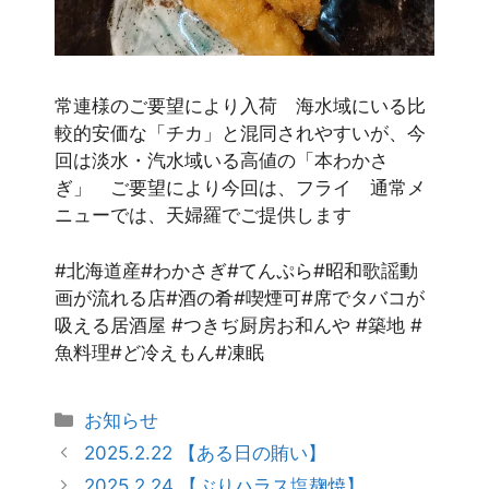
常連様のご要望により入荷 海水域にいる比
較的安価な「チカ」と混同されやすいが、今
回は淡水・汽水域いる高値の「本わかさ
ぎ」 ご要望により今回は、フライ 通常メ
ニューでは、天婦羅でご提供します
#北海道産#わかさぎ#てんぷら#昭和歌謡動
画が流れる店#酒の肴#喫煙可#席でタバコが
吸える居酒屋 #つきぢ厨房お和んや #築地 #
魚料理#ど冷えもん#凍眠
お知らせ
2025.2.22 【ある日の賄い】
2025.2.24 【ぶりハラス塩麹焼】