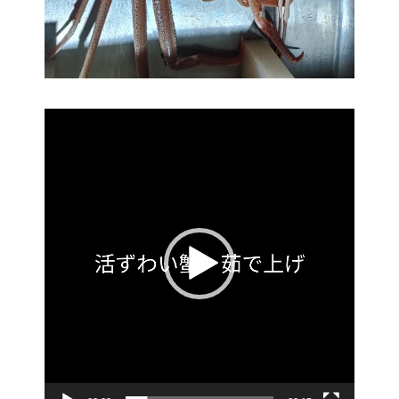
動
画
プ
レ
ー
ヤ
ー