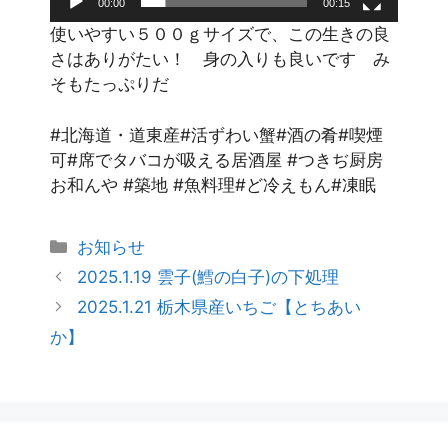
00:00
00:15
使いやすい５００ｇサイズで、この生きの良
さはありがたい！ 身の入りも良いです み
そもたっぷりだ
#北海道・道東産#活ずわい蟹#酒の肴#喫煙
可#席でタバコが吸える居酒屋 #つきぢ厨房
お和んや #築地 #魚料理#ど冷えもん#凍眠
お知らせ
2025.1.19 雲子(鱈の白子)の下処理
2025.1.21 栃木県産いちご【とちあい
か】