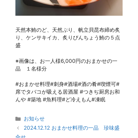
天然本鮪のど、天然ぶり、帆立貝昆布締め炙
り、ケンサキイカ、炙りびんちょう鮪の５点
盛
※画像は、お一人様6,000円のおまかせの一
品 １名様分
#おまかせ料理#刺身#酒場#酒の肴#喫煙可#
席でタバコが吸える居酒屋 #つきぢ厨房お和
んや #築地 #魚料理#ど冷えもん#凍眠
お知らせ
2024.12.12 おまかせ料理の一品 珍味盛
合せ