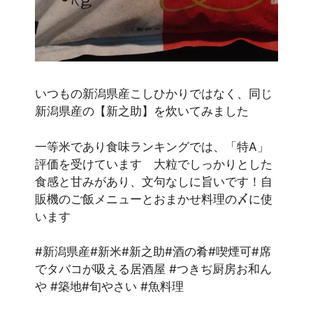
いつもの新潟県産こしひかりではなく、同じ
新潟県産の【新之助】を炊いてみました
一等米であり食味ランキングでは、「特A」
評価を受けています 大粒でしっかりとした
食感と甘みがあり、文句なしに旨いです！自
販機のご飯メニューとおまかせ料理の〆に使
います
#新潟県産#新米#新之助#酒の肴#喫煙可#席
でタバコが吸える居酒屋 #つきぢ厨房お和ん
や #築地#旬やさい #魚料理