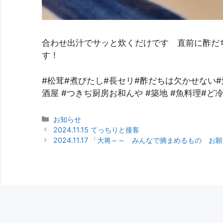
合わせ出汁でサッと炊くだけです 直前に酢だ
す！
#松茸#煮びたし#長セリ#酢だちは欠かせない
酒屋 #つきぢ厨房お和んや #築地 #魚料理#ど
お知らせ
2024.11.15 てっちりと接客
2024.11.17 「大将～～ みんなで摘まめるもの お