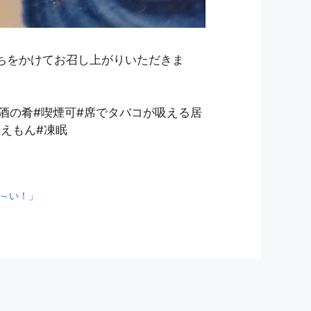
ちをかけてお召し上がりいただきま
#酒の肴#喫煙可#席でタバコが吸える居
冷えもん#凍眠
願～い！」