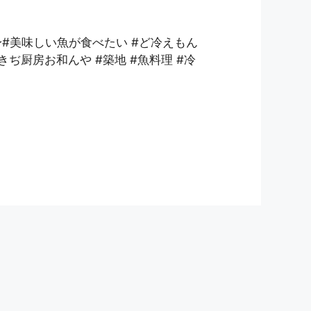
身#美味しい魚が食べたい #ど冷えもん
きぢ厨房お和んや #築地 #魚料理 #冷