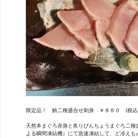
限定品！ 鮪二種盛合せ刺身 ￥８８０ (税込
天然本まぐろ赤身と炙りびんちょうまぐろ二種
よる瞬間凍結機）にて急速凍結して、ど冷えも