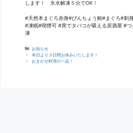
します！ 氷水解凍５分でOK！
#天然本まぐろ赤身#びんちょう鮪#まぐろ#刺
#凍眠#喫煙可 #席でタバコが吸える居酒屋 #つ
凍
お知らせ
本日より３日間お休みいたします！
おまかせ料理の一品！