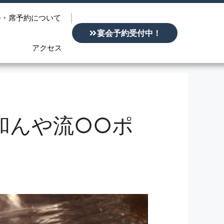
会・席予約について
宴会予約受付中！
アクセス
和んや流○○ポ