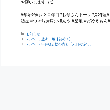
お願いします（笑）
#年始始動#２０年目#お母さんトーク#魚料理
酒屋 #つきぢ厨房お和んや #築地 #ど冷えもん
お知らせ
2025.1.5 豊洲市場【初荷！】
2025.1.7 年神様と松の内と「人日の節句」