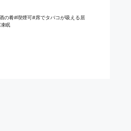
#酒の肴#喫煙可#席でタバコが吸える居
#凍眠