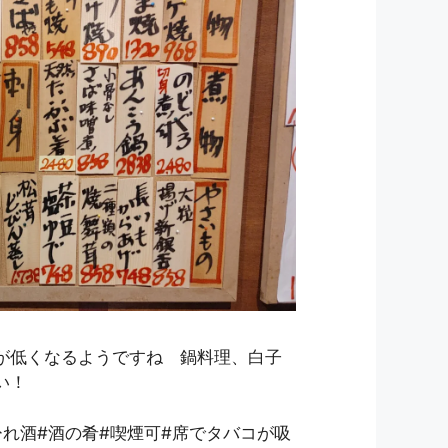
が低くなるようですね 鍋料理、白子
い！
ひれ酒#酒の肴#喫煙可#席でタバコが吸