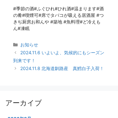
#季節の酒#ふぐひれ#ひれ酒#温まります#酒
の肴#喫煙可#席でタバコが吸える居酒屋 #つ
きぢ厨房お和んや #築地 #魚料理#ど冷えも
ん#凍眠
お知らせ
2024.11.6 いよいよ、気候的にもシーズン
到来です！
2024.11.8 北海道釧路産 真鱈白子入荷！
アーカイブ