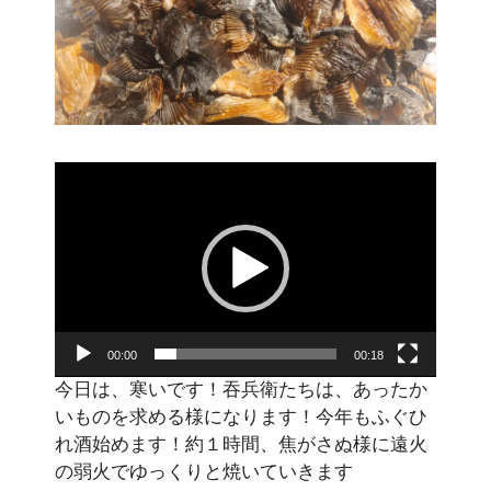
動
画
プ
レ
ー
ヤ
ー
00:00
00:18
今日は、寒いです！吞兵衛たちは、あったか
いものを求める様になります！今年もふぐひ
れ酒始めます！約１時間、焦がさぬ様に遠火
の弱火でゆっくりと焼いていきます