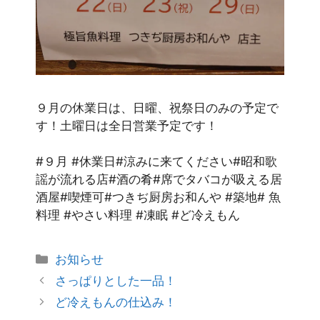
９月の休業日は、日曜、祝祭日のみの予定で
す！土曜日は全日営業予定です！
#９月 #休業日#涼みに来てください#昭和歌
謡が流れる店#酒の肴#席でタバコが吸える居
酒屋#喫煙可#つきぢ厨房お和んや #築地# 魚
料理 #やさい料理 #凍眠 #ど冷えもん
お知らせ
さっぱりとした一品！
ど冷えもんの仕込み！