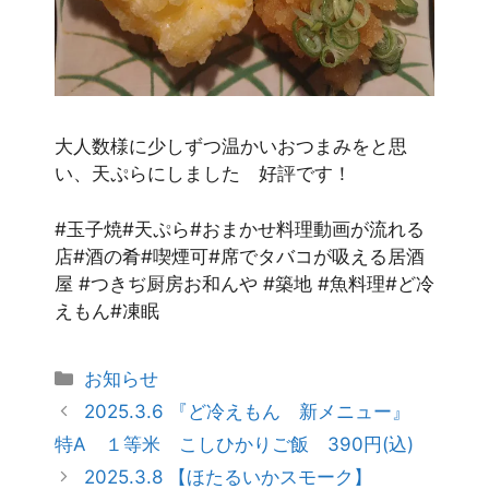
大人数様に少しずつ温かいおつまみをと思
い、天ぷらにしました 好評です！
#玉子焼#天ぷら#おまかせ料理動画が流れる
店#酒の肴#喫煙可#席でタバコが吸える居酒
屋 #つきぢ厨房お和んや #築地 #魚料理#ど冷
えもん#凍眠
お知らせ
2025.3.6 『ど冷えもん 新メニュー』
特A １等米 こしひかりご飯 390円(込)
2025.3.8 【ほたるいかスモーク】