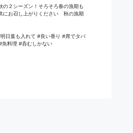
秋の２シーズン！そろそろ春の漁期も
供にお召し上がりください 秋の漁期
と明日葉も入れて #良い香り #席でタバ
#魚料理 #呑むしかない