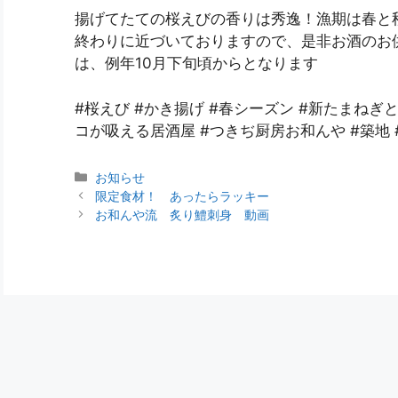
揚げてたての桜えびの香りは秀逸！漁期は春と
終わりに近づいておりますので、是非お酒のお
は、例年10月下旬頃からとなります
#桜えび #かき揚げ #春シーズン #新たまねぎ
コが吸える居酒屋 #つきぢ厨房お和んや #築地 
お知らせ
限定食材！ あったらラッキー
お和んや流 炙り鱧刺身 動画